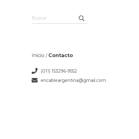
Inicio
Contacto
/
(011) 153296-9552
encableargentina@gmail.com