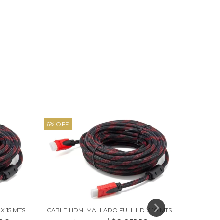
6
%
OFF
19
%
OFF
X 15 MTS
CABLE HDMI MALLADO FULL HD X 10 MTS