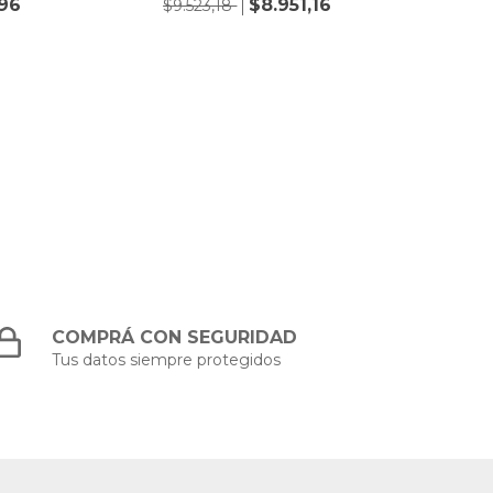
96
$8.951,16
$9.523,18
CABLE H
COMPRÁ CON SEGURIDAD
Tus datos siempre protegidos