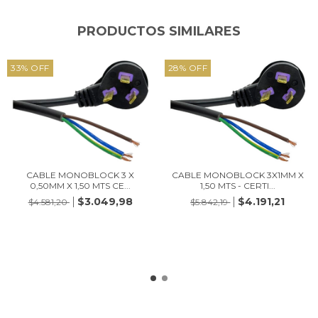
PRODUCTOS SIMILARES
33
%
OFF
28
%
OFF
CABLE MONOBLOCK 3 X
CABLE MONOBLOCK 3X1MM X
0,50MM X 1,50 MTS CE...
1,50 MTS - CERTI...
$3.049,98
$4.191,21
$4.581,20
$5.842,19