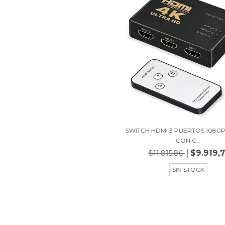
SWITCH HDMI 3 PUERTOS 1080P
CON C...
$9.919,
$11.815,86
SIN STOCK