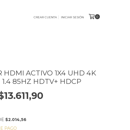
0
CREAR CUENTA
INICIAR SESIÓN
R HDMI ACTIVO 1X4 UHD 4K
P 1.4 85HZ HDTV+ HDCP
$13.611,90
DE
$2.014,56
DE PAGO