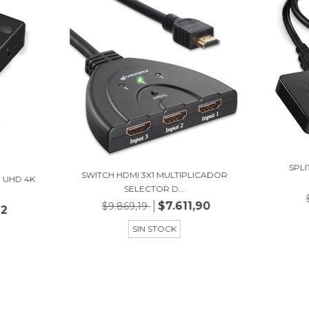
SPLI
SWITCH HDMI 3X1 MULTIPLICADOR
 UHD 4K
SELECTOR D...
$7.611,90
$9.869,19
72
SIN STOCK